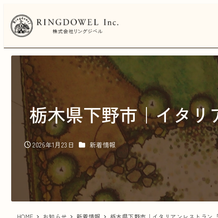
メ
イ
ン
コ
ン
テ
ン
ツ
へ
栃木県下野市｜イタリ
移
動
カテゴリー
2026年1月23日
新着情報
投稿日
HOME
お知らせ
新着情報
栃木県下野市｜イタリアンレストラン