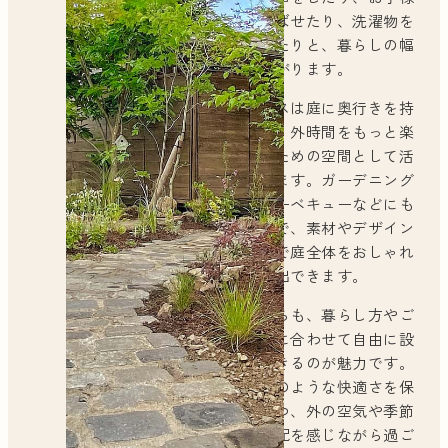
を遊ばせたり、洗濯物を
干したりと、暮らしの幅
が広がります。
テラスは庭に奥行きを持
たせ、外時間をもっと楽
しむための空間として活
躍します。ガーデニング
やバーベキューなどにも
最適で、素材やデザイン
次第で庭全体をおしゃれ
に演出できます。
どちらも、暮らし方やご
要望に合わせて自由に設
計できるのが魅力です。
室内のような快適さを保
ちつつ、外の空気や季節
の気配を感じながら過ご