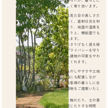
然の移ろいが、暮らしに
やさしく寄り添います。
植栽は見た目の美しさだ
けでなく、直射日光を和
らげたり、地面の温度を
抑えたりと、機能面でも
役立ちます。
視線をさりげなく遮る緑
は、プライバシーを守り
ながら建物の印象をやわ
らげてくれます。
手入れのしやすさや土地
の環境にも配慮しなが
ら、お客様の暮らしに合
った植物をご提案いたし
ます。
植物に触れたり、土の香
りを感じたりする時間