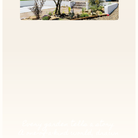
Every garden tells a story.
A one-of-a-kind world, drawn