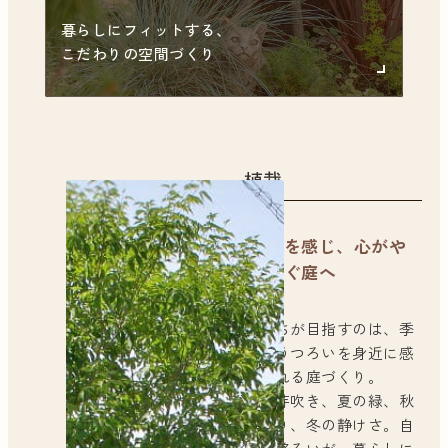
暮らしにフィットする、
こだわりの空間づくり
植栽
四季を感じ、心がや
すらぐ庭へ
私たちが目指すのは、季
節のうつろいを身近に感
じられる庭づくり。
春の芽吹き、夏の緑、秋
の彩り、冬の静けさ。自