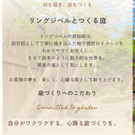
絵を描き、庭をつくる
リングジベルとつくる庭
リングジベルの庭絵師は、
設計図として丁寧に描き込んだ絵で
理想のイメージを
わかりやすくお伝えし、
まるで絵本のように
魅力的な世界を、
現実の庭として形にします。
お客様の夢を、
美しく、心躍る庭として
創り上げます。
庭づくりへのこだわり
Committed to garden
自分がワクワクする、心踊る庭づくりを。