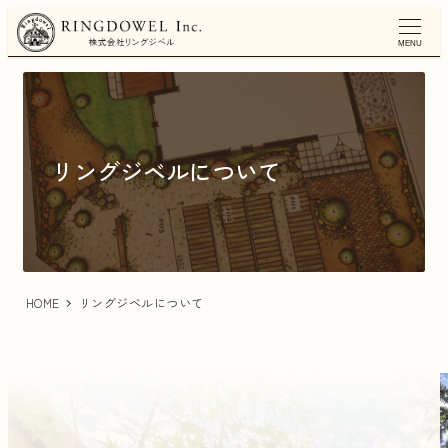
メ
イ
MENU
ン
コ
ン
テ
ン
リングジベルについて
ツ
へ
移
動
HOME
リングジベルについて